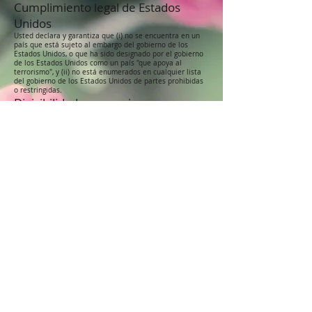
Cumplimiento legal de Estados
Unidos
Usted declara y garantiza que (i) no se encuentra en un
país que está sujeto al embargo del gobierno de los
Estados Unidos, o que ha sido designado por el gobierno
de los Estados Unidos como un país "que apoya al
terrorismo", y (ii) no está enumerados en cualquier lista
del gobierno de los Estados Unidos de partes prohibidas
o restringidas.
Divisibilidad y renuncia
Divisibilidad
Si alguna disposición de estos Términos se considera
inaplicable o inválida, dicha disposición se cambiará e
interpretará para lograr los objetivos de dicha disposición
en la mayor medida posible según la ley aplicable y las
disposiciones restantes continuarán en pleno vigor y
efecto.
Renuncia
Salvo lo dispuesto en el presente, el hecho de no ejercer
un derecho o exigir el cumplimiento de una obligación en
virtud de estos Términos no afectará la capacidad de una
de las partes para ejercer dicho derecho o exigir dicho
cumplimiento en cualquier momento posterior ni
constituirá una renuncia de cualquier incumplimiento
posterior.
Interpretación de traducción
Estos Términos y Condiciones pueden haberse traducido
si los hemos puesto a su disposición en nuestro Servicio.
Usted acepta que el texto original en inglés prevalecerá
en caso de disputa.