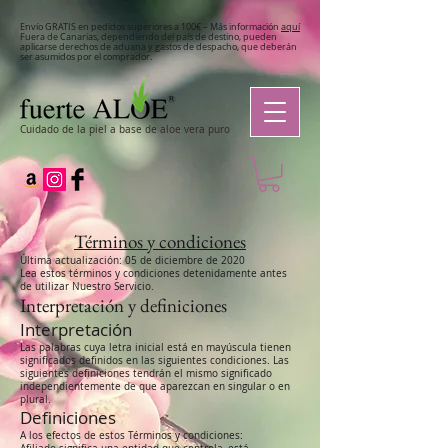
Envío GRATIS en pedidos superiores a 100€ – Más información
aquí
Fuera de Canarias, dependiendo del país de destino, pueden
aplicarse derechos de aduana y gastos de despacho, que deberán
ser asumidos por el comprador.
Cuidado de la piel a base de aloe vera puro
Términos y condiciones
Última actualización: 05 de diciembre de 2020
Lea estos términos y condiciones detenidamente antes
de utilizar Nuestro Servicio.
Interpretación y definiciones
Interpretación
Las palabras cuya letra inicial está en mayúscula tienen
significados definidos en las siguientes condiciones. Las
siguientes definiciones tendrán el mismo significado
independientemente de que aparezcan en singular o en
plural.
Definiciones
A los efectos de estos Términos y condiciones: