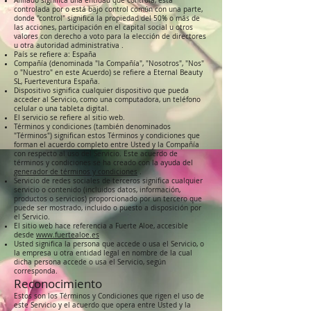
Afiliado significa una entidad que controla, está
controlada por o está bajo control común con una parte,
donde "control" significa la propiedad del 50% o más de
las acciones, participación en el capital social u otros
valores con derecho a voto para la elección de directores
u otra autoridad administrativa .
País se refiere a: España
Compañía (denominada "la Compañía", "Nosotros", "Nos"
o "Nuestro" en este Acuerdo) se refiere a Eternal Beauty
SL, Fuerteventura España.
Dispositivo significa cualquier dispositivo que pueda
acceder al Servicio, como una computadora, un teléfono
celular o una tableta digital.
El servicio se refiere al sitio web.
Términos y condiciones (también denominados
"Términos") significan estos Términos y condiciones que
forman el acuerdo completo entre Usted y la Compañía
con respecto al uso del Servicio. Este acuerdo de
términos y condiciones se ha creado con la ayuda del
generador de términos y condiciones
.
Servicio de redes sociales de terceros significa cualquier
servicio o contenido (incluidos datos, información,
productos o servicios) proporcionado por un tercero que
puede ser mostrado, incluido o puesto a disposición por
el Servicio.
El sitio web hace referencia a Fuerte Aloe, accesible
desde
www.fuertealoe.es
Usted significa la persona que accede o usa el Servicio, o
la empresa u otra entidad legal en nombre de la cual
dicha persona accede o usa el Servicio, según
corresponda.
Reconocimiento
Estos son los Términos y Condiciones que rigen el uso de
este Servicio y el acuerdo que opera entre Usted y la