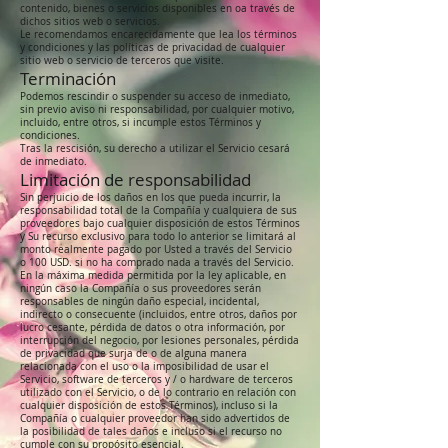
contenido, bienes o servicios disponibles en oa través de
dichos sitios web o servicios.
Le recomendamos encarecidamente que lea los términos
y condiciones y las políticas de privacidad de cualquier
sitio web o servicio de terceros que visite.
Terminación
Podemos rescindir o suspender su acceso de inmediato,
sin previo aviso ni responsabilidad, por cualquier motivo,
incluido, entre otros, si incumple estos Términos y
condiciones.
Tras la rescisión, su derecho a utilizar el Servicio cesará
de inmediato.
Limitación de responsabilidad
Sin perjuicio de los daños en los que pueda incurrir, la
responsabilidad total de la Compañía y cualquiera de sus
proveedores bajo cualquier disposición de estos Términos
y Su recurso exclusivo para todo lo anterior se limitará al
monto realmente pagado por Usted a través del Servicio
o 100 USD. si no ha comprado nada a través del Servicio.
En la máxima medida permitida por la ley aplicable, en
ningún caso la Compañía o sus proveedores serán
responsables de ningún daño especial, incidental,
indirecto o consecuente (incluidos, entre otros, daños por
lucro cesante, pérdida de datos o otra información, por
interrupción del negocio, por lesiones personales, pérdida
de privacidad que surja de o de alguna manera
relacionada con el uso o la imposibilidad de usar el
Servicio, software de terceros y / o hardware de terceros
utilizado con el Servicio, o de lo contrario en relación con
cualquier disposición de estos Términos), incluso si la
Compañía o cualquier proveedor han sido advertidos de
la posibilidad de tales daños e incluso si el recurso no
cumple con su propósito esencial.