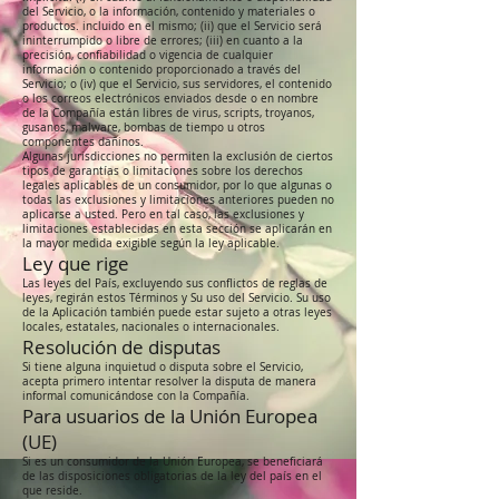
del Servicio, o la información, contenido y materiales o
productos. incluido en el mismo; (ii) que el Servicio será
ininterrumpido o libre de errores; (iii) en cuanto a la
precisión, confiabilidad o vigencia de cualquier
información o contenido proporcionado a través del
Servicio; o (iv) que el Servicio, sus servidores, el contenido
o los correos electrónicos enviados desde o en nombre
de la Compañía están libres de virus, scripts, troyanos,
gusanos, malware, bombas de tiempo u otros
componentes dañinos.
Algunas jurisdicciones no permiten la exclusión de ciertos
tipos de garantías o limitaciones sobre los derechos
legales aplicables de un consumidor, por lo que algunas o
todas las exclusiones y limitaciones anteriores pueden no
aplicarse a usted. Pero en tal caso, las exclusiones y
limitaciones establecidas en esta sección se aplicarán en
la mayor medida exigible según la ley aplicable.
Ley que rige
Las leyes del País, excluyendo sus conflictos de reglas de
leyes, regirán estos Términos y Su uso del Servicio. Su uso
de la Aplicación también puede estar sujeto a otras leyes
locales, estatales, nacionales o internacionales.
Resolución de disputas
Si tiene alguna inquietud o disputa sobre el Servicio,
acepta primero intentar resolver la disputa de manera
informal comunicándose con la Compañía.
Para usuarios de la Unión Europea
(UE)
Si es un consumidor de la Unión Europea, se beneficiará
de las disposiciones obligatorias de la ley del país en el
que reside.