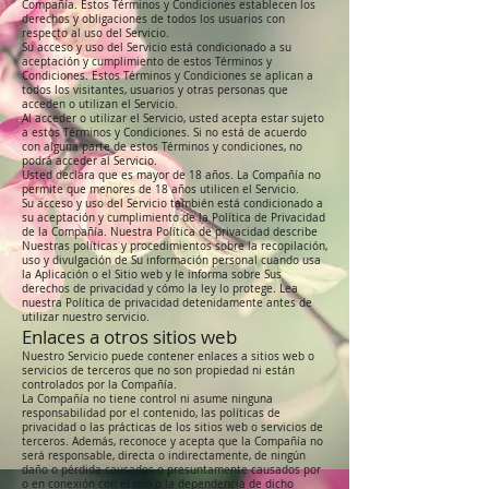
Compañía. Estos Términos y Condiciones establecen los
derechos y obligaciones de todos los usuarios con
respecto al uso del Servicio.
Su acceso y uso del Servicio está condicionado a su
aceptación y cumplimiento de estos Términos y
Condiciones. Estos Términos y Condiciones se aplican a
todos los visitantes, usuarios y otras personas que
acceden o utilizan el Servicio.
Al acceder o utilizar el Servicio, usted acepta estar sujeto
a estos Términos y Condiciones. Si no está de acuerdo
con alguna parte de estos Términos y condiciones, no
podrá acceder al Servicio.
Usted declara que es mayor de 18 años. La Compañía no
permite que menores de 18 años utilicen el Servicio.
Su acceso y uso del Servicio también está condicionado a
su aceptación y cumplimiento de la Política de Privacidad
de la Compañía. Nuestra Política de privacidad describe
Nuestras políticas y procedimientos sobre la recopilación,
uso y divulgación de Su información personal cuando usa
la Aplicación o el Sitio web y le informa sobre Sus
derechos de privacidad y cómo la ley lo protege. Lea
nuestra Política de privacidad detenidamente antes de
utilizar nuestro servicio.
Enlaces a otros sitios web
Nuestro Servicio puede contener enlaces a sitios web o
servicios de terceros que no son propiedad ni están
controlados por la Compañía.
La Compañía no tiene control ni asume ninguna
responsabilidad por el contenido, las políticas de
privacidad o las prácticas de los sitios web o servicios de
terceros. Además, reconoce y acepta que la Compañía no
será responsable, directa o indirectamente, de ningún
daño o pérdida causados o presuntamente causados por
o en conexión con el uso o la dependencia de dicho