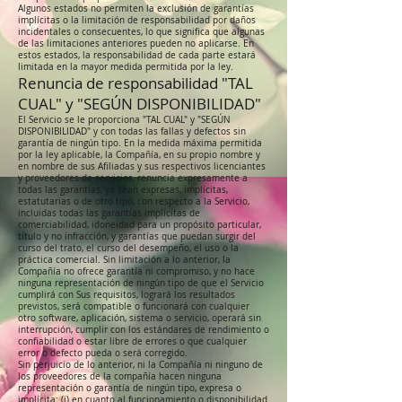
Algunos estados no permiten la exclusión de garantías
implícitas o la limitación de responsabilidad por daños
incidentales o consecuentes, lo que significa que algunas
de las limitaciones anteriores pueden no aplicarse. En
estos estados, la responsabilidad de cada parte estará
limitada en la mayor medida permitida por la ley.
Renuncia de responsabilidad "TAL
CUAL" y "SEGÚN DISPONIBILIDAD"
El Servicio se le proporciona "TAL CUAL" y "SEGÚN
DISPONIBILIDAD" y con todas las fallas y defectos sin
garantía de ningún tipo. En la medida máxima permitida
por la ley aplicable, la Compañía, en su propio nombre y
en nombre de sus Afiliadas y sus respectivos licenciantes
y proveedores de servicios, renuncia expresamente a
todas las garantías, ya sean expresas, implícitas,
estatutarias o de otro tipo, con respecto a la Servicio,
incluidas todas las garantías implícitas de
comerciabilidad, idoneidad para un propósito particular,
título y no infracción, y garantías que puedan surgir del
curso del trato, el curso del desempeño, el uso o la
práctica comercial. Sin limitación a lo anterior, la
Compañía no ofrece garantía ni compromiso, y no hace
ninguna representación de ningún tipo de que el Servicio
cumplirá con Sus requisitos, logrará los resultados
previstos, será compatible o funcionará con cualquier
otro software, aplicación, sistema o servicio, operará sin
interrupción, cumplir con los estándares de rendimiento o
confiabilidad o estar libre de errores o que cualquier
error o defecto pueda o será corregido.
Sin perjuicio de lo anterior, ni la Compañía ni ninguno de
los proveedores de la compañía hacen ninguna
representación o garantía de ningún tipo, expresa o
implícita: (i) en cuanto al funcionamiento o disponibilidad