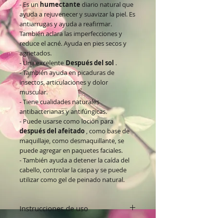
- Es un
humectante
diario natural que
ayuda a rejuvenecer y suavizar la piel. Es
antiarrugas y ayuda a reafirmar.
También aclara las imperfecciones y
reduce el acné. Ayuda en pies secos y
agrietados.
- Una excelente
Después del sol
.
- También ayuda en picaduras de
insectos, articulaciones y dolor
muscular.
- Tiene cualidades naturales
antibacterianas y antifúngicas.
- Puede usarse como loción para
después del afeitado
, como base de
maquillaje, como desmaquillante, se
puede agregar en paquetes faciales.
- También ayuda a detener la caída del
cabello, controlar la caspa y se puede
utilizar como gel de peinado natural.
Instrucciones de uso