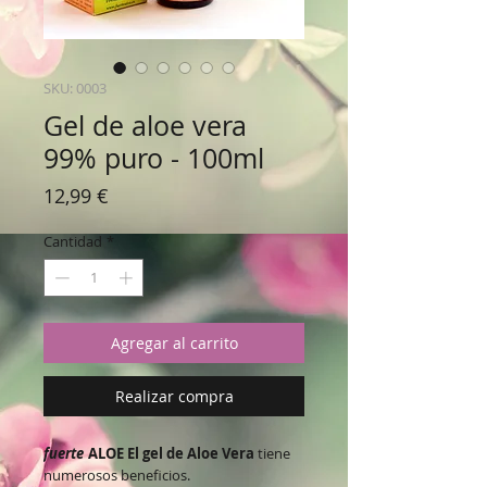
SKU: 0003
Gel de aloe vera
99% puro - 100ml
Precio
12,99 €
Cantidad
*
Agregar al carrito
Realizar compra
fuerte
ALOE El gel de Aloe Vera
tiene
numerosos beneficios.